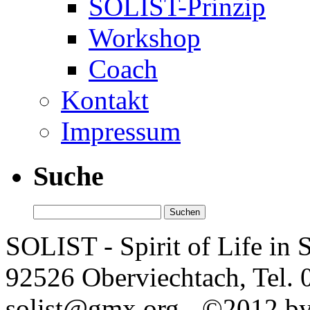
SOLIST-Prinzip
Workshop
Coach
Kontakt
Impressum
Suche
Suchen
nach:
SOLIST - Spirit of Life in 
92526 Oberviechtach, Tel. 
solist@gmx.org - ©2012 b